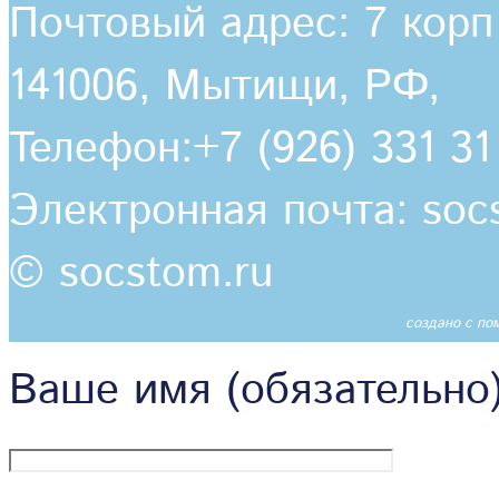
Почтовый адрес:
7 корп
141006,
Мытищи, РФ
,
Телефон:
+7 (926) 331 31
Электронная почта:
soc
© socstom.ru
создано с п
Ваше имя (обязательно